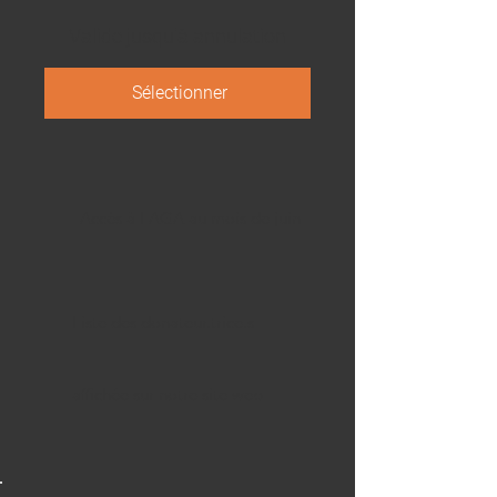
Valide jusqu'à annulation
Sélectionner
Accès à l'AGA au mois de juin
Liste des donateur.trice.s
affichée sur notre site web