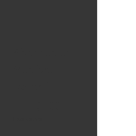
Abonnement
Membre
Exclusif
100 $
$
100
Tous les ans