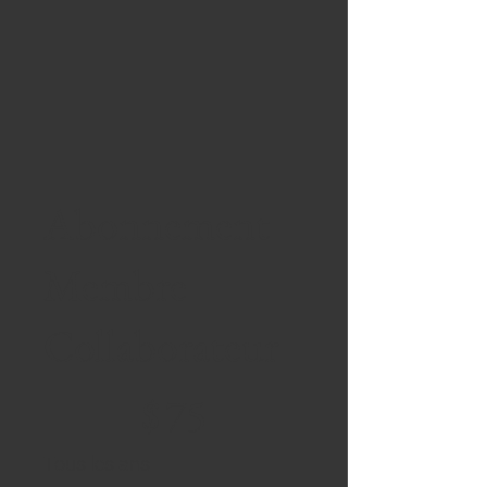
Abonnement
Membre
Collaborateur
75 $
$
75
Tous les ans