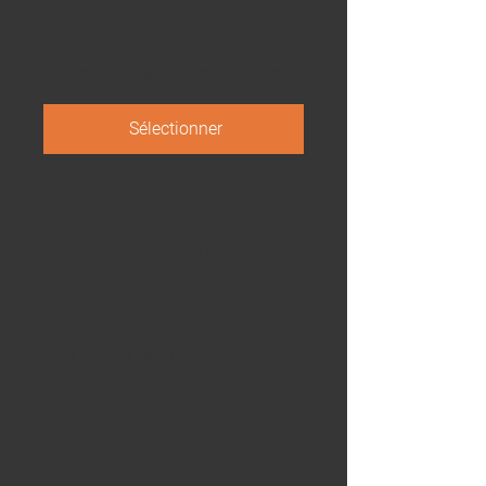
Valide jusqu'à annulation
Sélectionner
Accès à l'AGA au mois de juin
Liste des donateur.trice.s
affichée sur notre site web