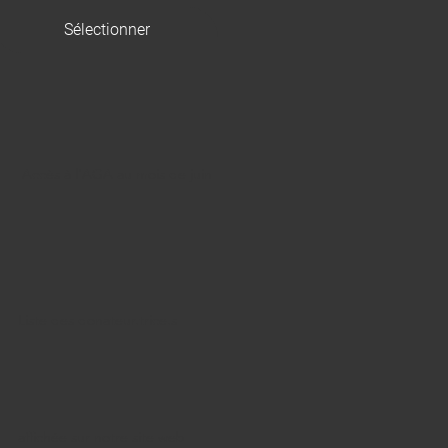
Sélectionner
Accès à l'AGA au mois de juin
Liste des donateur.trice.s
affichée sur notre site web