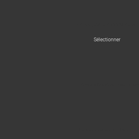
Valide jusqu'à annulation
Sélectionner
Accès à l'AGA au mois de jui
Liste des donateur.trice.s