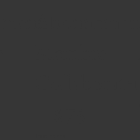
ment
Abonnemen
e
Membre
5
Collaborate
75 $
$
75
Tous les ans