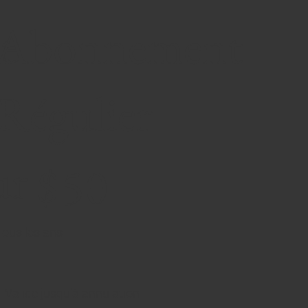
t
Abonnement
Régulier
0 $
ur
$
50
Tous les ans
Valide jusqu'à annulation