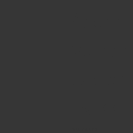
Abonne
Membr
Exclusif
100 $
$
100
Tous les ans