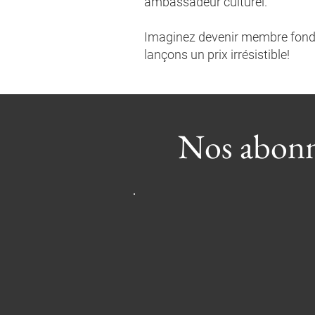
ambassadeur culturel.
Imaginez devenir membre fondat
lançons un prix irrésistible!
Nos abonn