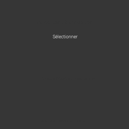
Valide jusqu'à annulation
Sélectionner
n
Accès à l'AGA au mois de juin
Liste des donateur.trice.s